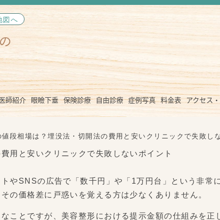
地図へ
医師紹介
眼瞼下垂
保険診療
自由診療
症例写真
料金表
アクセス・
の値段相場は？埋没法・切開法の費用と安いクリニックで失敗し
の費用と安いクリニックで失敗しないポイント
トやSNSの広告で「数千円」や「1万円台」という非常
、その価格差に戸惑いを覚える方は少なくありません。
然なことですが、美容整形における提示金額の仕組みを正