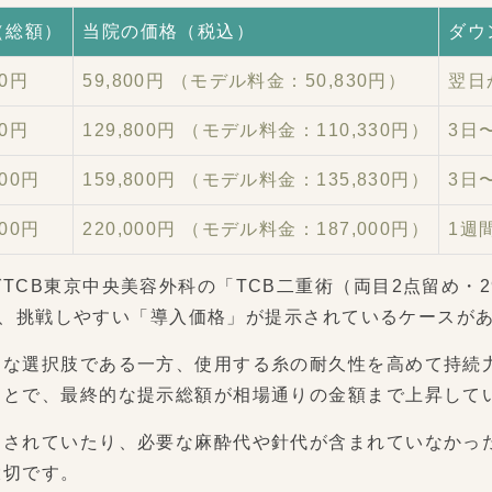
（総額）
当院の価格（税込）
ダウ
00円
59,800円 （モデル料金：50,830円）
翌日
00円
129,800円 （モデル料金：110,330円）
3日
000円
159,800円 （モデル料金：135,830円）
3日
000円
220,000円 （モデル料金：187,000円）
1週
CB東京中央美容外科の「TCB二重術（両目2点留め・2
った、挑戦しやすい「導入価格」が提示されているケースが
近な選択肢である一方、使用する糸の耐久性を高めて持続
ことで、最終的な提示総額が相場通りの金額まで上昇して
定されていたり、必要な麻酔代や針代が含まれていなかっ
大切です。