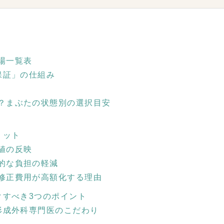
場一覧表
保証」の仕組み
？まぶたの状態別の選択目安
リット
値の反映
的な負担の軽減
修正費用が高額化する理由
クすべき3つのポイント
形成外科専門医のこだわり