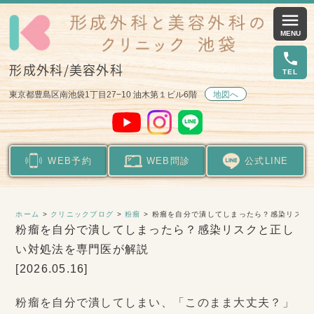
menu
local_phone
形成外科/美容外科
東京都豊島区南池袋1丁目27−10 油木第１ビル6階
地図へ
WEB予約
WEB問診
公式LINE
ホーム
>
クリニックブログ
>
粉瘤
> 粉瘤を自分で潰してしまったら？感染リスク
粉瘤を自分で潰してしまったら？感染リスクと正し
い対処法を専門医が解説
[2026.05.16]
粉瘤を自分で潰してしまい、「このまま大丈夫？」