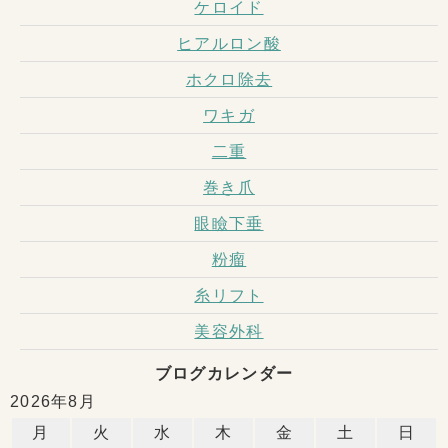
ケロイド
ヒアルロン酸
ホクロ除去
ワキガ
二重
巻き爪
眼瞼下垂
粉瘤
糸リフト
美容外科
ブログカレンダー
2026年8月
月
火
水
木
金
土
日