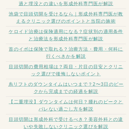
過と埋没との違いを形成外科専門医が解説
池袋で目頭切開を受けるなら｜形成外科専門医が教
えるクリニック選びのポイントと当院の施術
ケロイド治療は保険適用になる？症状別の適用条件
と治療法を形成外科専門医が解説
首のイボは保険で取れる？治療方法・費用・何科に
行くべきかを解説
目頭切開の費用相場は？両目・片目の目安とクリニ
ック選びで後悔しないポイント
糸リフトのダウンタイムはいつまで？2〜3日のピー
クから完成までの経過を解説
【二重埋没】ダウンタイムは何日？腫れのピークと
バレない過ごし方を解説
目頭切開は形成外科で受けるべき？美容外科との違
いや失敗しないクリニック選びを解説