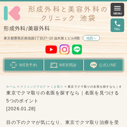
menu
local_phone
形成外科/美容外科
東京都豊島区南池袋1丁目27−10 油木第１ビル6階
地図へ
WEB予約
WEB問診
公式LINE
ホーム
>
クリニックブログ
>
くま取り
> 東京でクマ取りの名医を探すなら｜名医
東京でクマ取りの名医を探すなら｜名医を見つける
5つのポイント
[2026.01.28]
目の下のクマが気になり、東京でクマ取り治療を受